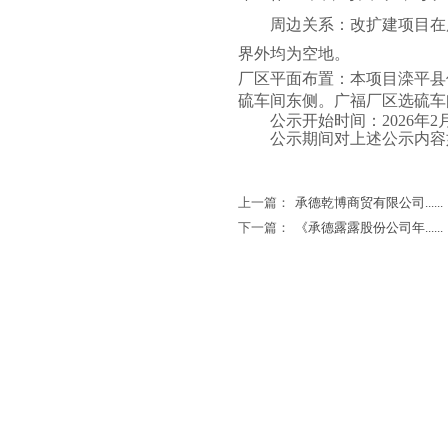
周边关系：
改扩建
项目在
界外均为空地
。
厂区平面布置：
本项目
滦平县
硫车间东侧。广福厂区选硫车
公示开始时间：
2026
年
2
公示期间对上述公示内容
上一篇：
承德乾博商贸有限公司......
下一篇：
《承德露露股份公司年......