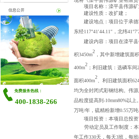
现将《
滦平县伟源矿业有限责
项目名称：
滦平县伟源矿
信息公开
建设性质
：
改扩建
；
建设地点：
项目位于承德
东经
117°41′44.11″
，北纬
41°7′
建设内容
：
项目在
滦平县
与强者合作
2
积
3450m
，其中新增建筑面
赢天下
2
400m
；
利旧建筑
：
选磷车间
2
面积
400m
、利旧建筑面积
62
均为全封闭式彩钢结构
。
伟源
免费服务热线：
品粒度提高到
-10mm80%
以上
400-1838-266
万吨
/
年，硫精粉新增
0.55
万吨
项目投资：
本项目总
投资
劳动定员及工作制度
：
本
年工作
330
天，每
天
3
班，每班