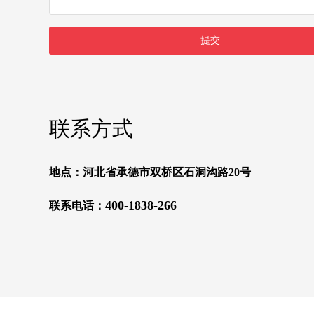
提交
联系方式
地点：
河北省承德市双桥区石洞沟路20号
400-1838-266
联系电话：