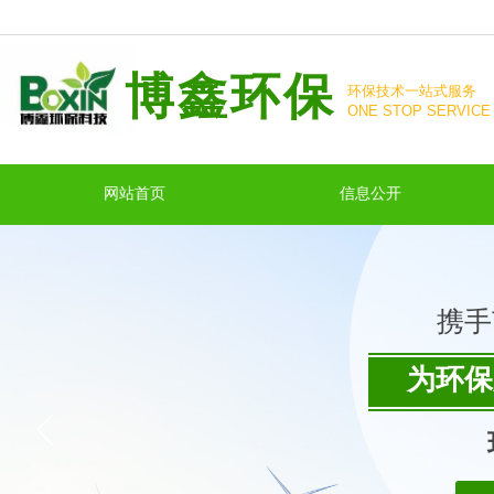
博鑫环保
环保技术一站式服务
ONE STOP SERVICE
PROTECTION TECH
网站首页
信息公开
携手
为环保