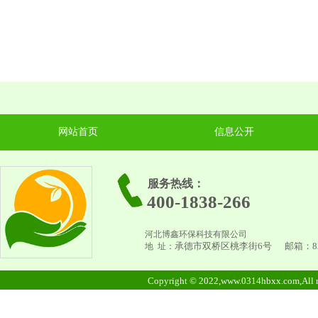
网站首页
信息公开
服务热线：
400-1838-266
河北博鑫环保科技有限公司
承德市双桥区桃李街6号
邮箱：
8
地 址：
Copyright © 2022,www.0314hbxx.c