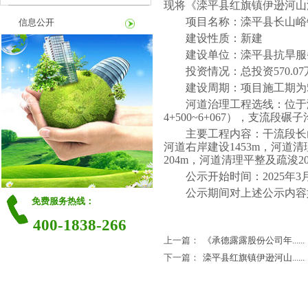
现将《
滦平县红旗镇伊逊河山
项目名称：滦平县长山峪
信息公开
建设性质：新建
建设单位：滦平县抗旱服
投资情况：总投资
570.
建设周期：项目施工期为
河道治理工程选线：位于
与强者合作
4+500~6+067），支流段
赢天下
主要工程内容：干流段长
河道右岸建设1453m，河道
204m，河道清理平整及疏浚20
公示开始时间：
2025
年
3
公示期间对上述公示内容
免费服务热线：
400-1838-266
上一篇：
《承德露露股份公司年......
下一篇：
滦平县红旗镇伊逊河山......