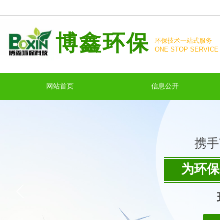
博鑫环保
环保技术一站式服务
ONE STOP SERVICE
PROTECTION TECH
网站首页
信息公开
携手
为环保